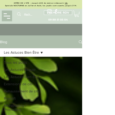
OFFRE DE L'ETE : Jusqu'à 60€ de remise à découvrir
ICI
.
Spéciale NOCTURNE en Juillet et Août, les jeudis sont ouverts jusqu'à 21H.
PRENDRE RDV
09 88 51 05 04
Blog
Les Astuces Bien Être
Tous les posts
Les Astuces Beauté
Les Astuces Bien Être
Extensions de cils
Rehaussement de cils
Browlift
Microblading /
Phishading