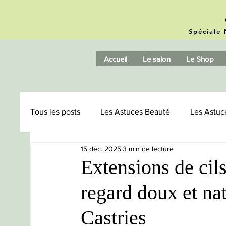
Spéciale 
Accueil
Le salon
Le Shop
Tous les posts
Les Astuces Beauté
Les Astuc
15 déc. 2025
3 min de lecture
Browlift
Microblading / Phishading
Ama
Extensions de cils
regard doux et na
Castries