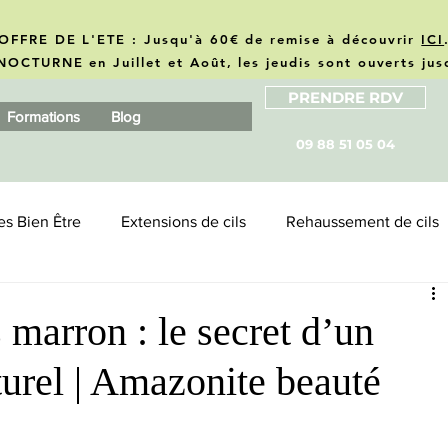
OFFRE DE L'ETE : Jusqu'à 60€ de remise à découvrir
ICI
NOCTURNE en Juillet et Août, les jeudis sont ouverts ju
PRENDRE RDV
Formations
Blog
09 88 51 05 04
es Bien Être
Extensions de cils
Rehaussement de cils
zonite
Business
Revue produits & marques
 marron : le secret d’un
turel | Amazonite beauté