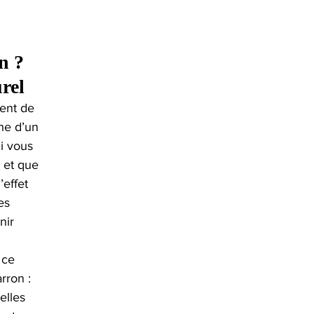
n ? 
rel
ent de 
he d’un 
i vous 
, et que 
effet 
es 
nir 
 ce 
rron : 
elles 