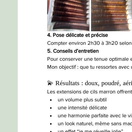
4. Pose délicate et précise
Compter environ 2h30 à 3h20 selon le
5. Conseils d’entretien
Pour conserver une tenue optimale et 
Mon objectif : que tu ressortes ave
💫 Résultats : doux, poudré, aér
Les extensions de cils marron offrent
un volume plus subtil
une intensité délicate
une harmonie parfaite avec le v
un look naturel, même sans maq
un effet “je me réveille jolie”