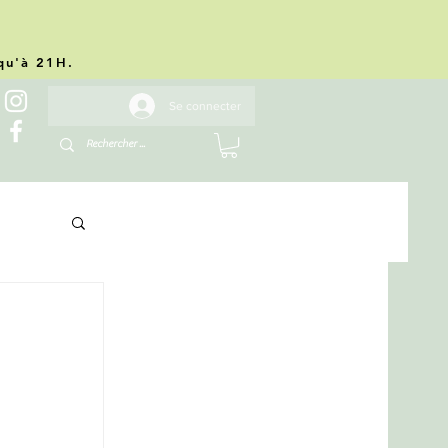
.
squ'à 21H.
Se connecter