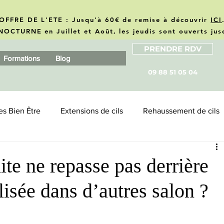
OFFRE DE L'ETE : Jusqu'à 60€ de remise à découvrir
ICI
NOCTURNE en Juillet et Août, les jeudis sont ouverts ju
PRENDRE RDV
Formations
Blog
09 88 51 05 04
es Bien Être
Extensions de cils
Rehaussement de cils
zonite
Business
Revue produits & marques
e ne repasse pas derrière
lisée dans d’autres salon ?