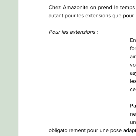
Chez Amazonite on prend le temps de
autant pour les extensions que pour 
Pour les extensions : 
En
fo
ai
vo
as
le
ce
Pa
ne
un
obligatoirement pour une pose adap