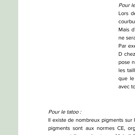
Pour le
Lors d
courbur
Mais d
ne ser
Par ex
D chez
pose ne
les ta
que le
avec t
Pour le tatoo :
Il existe de nombreux pigments sur 
pigments sont aux normes CE, orga