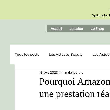
Spéciale 
Accueil
Le salon
Le Shop
Tous les posts
Les Astuces Beauté
Les Astuc
18 avr. 2023
4 min de lecture
Browlift
Microblading / Phishading
Ama
Pourquoi Amazonit
une prestation réa