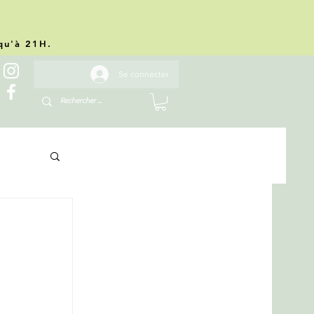
.
squ'à 21H.
Se connecter