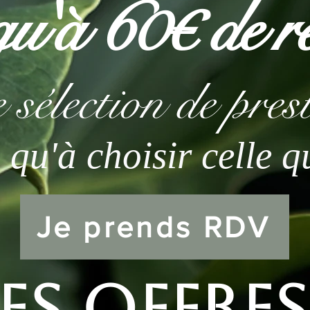
u'à 60€ de r
 sélection de pres
s qu'à choisir celle 
Je prends RDV
es Offres