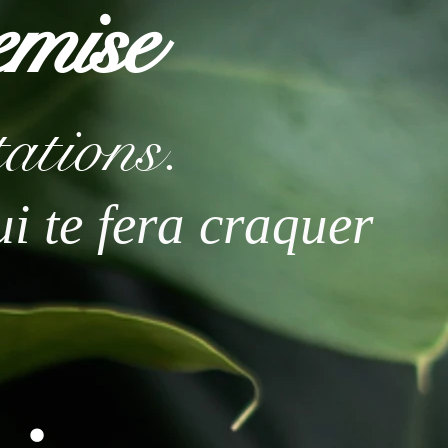
emise
tations.
qui te fera craquer
 :