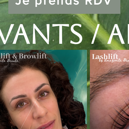
Je prends RDV
vants / A