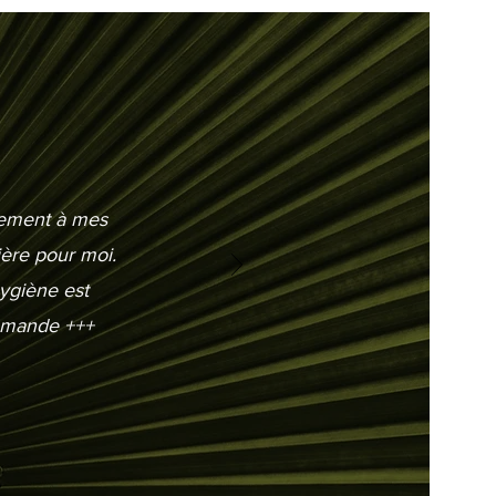
itement à mes
ière pour moi.
hygiène est
ommande +++