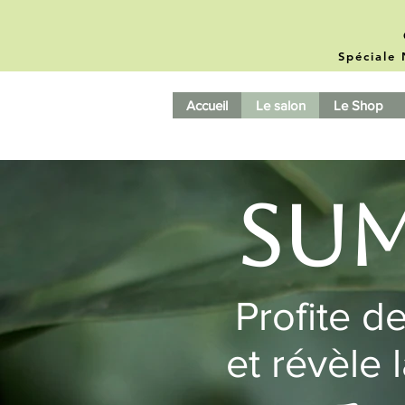
Spéciale 
Accueil
Le salon
Le Shop
Sum
Profite de
et révèle 