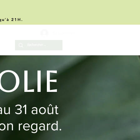
.
squ'à 21H.
Se connecter
olie
au 31 août
ton regard.