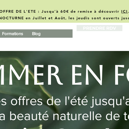
OFFRE DE L'ETE : Jusqu'à 60€ de remise à découvrir
ICI
NOCTURNE en Juillet et Août, les jeudis sont ouverts ju
PRENDRE RDV
Formations
Blog
09 88 51 05 04
mer en f
s offres de l'été jusqu'
la beauté naturelle de 