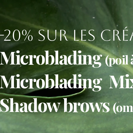
-20% sur les cr
Microblading
(poil à
Microblading Mi
Shadow brows
(omb