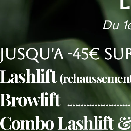
Du 1e
jusqu'a -45€ sur 
Lashlift
(rehaussement 
Browlift
......................
Combo Lashlift &