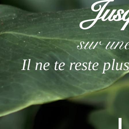
Jusq
sur une
Il ne te reste plu
L