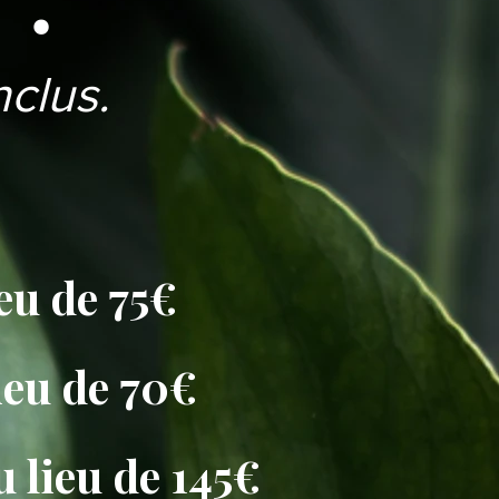
nclus.
ieu de 75€
ieu de 70€
u lieu de 145€