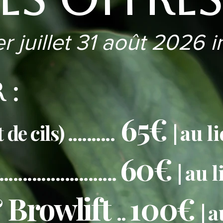
r juillet 31 août 2026 i
:​
65€
de cils)
..........
|
au l
60€
..........................
|
au l
 Browlift
100€
..
|
a