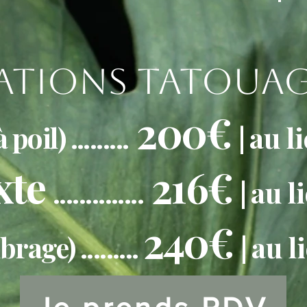
éations tatouag
200€
 poil) .........
|
au l
xte
216€
..............
|
au l
240€
rage) .........
|
au l