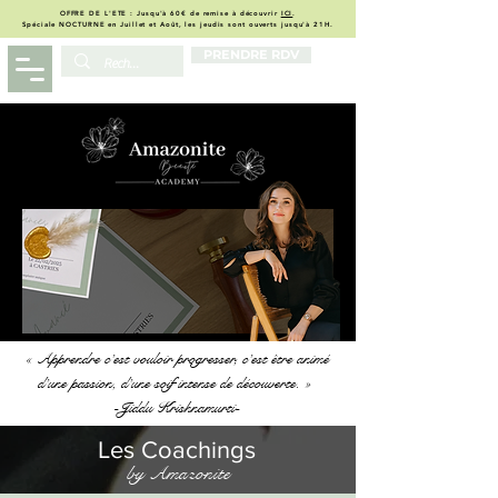
OFFRE DE L'ETE : Jusqu'à 60€ de remise à découvrir
ICI
.
Spéciale NOCTURNE en Juillet et Août, les jeudis sont ouverts jusqu'à 21H.
PRENDRE RDV
09 88 51 05 04
« Apprendre c’est vouloir progresser, c’est être animé
d’une passion, d’une soif intense de découverte. »
-Jiddu Krishnamurti-
Les Coachings
by Amazonite