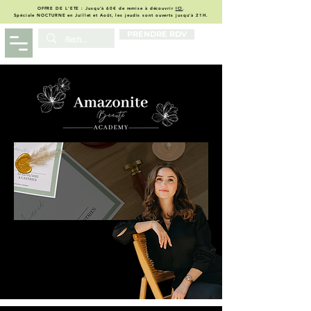
OFFRE DE L'ETE : Jusqu'à 60€ de remise à découvrir
ICI
.
Spéciale NOCTURNE en Juillet et Août, les jeudis sont ouverts jusqu'à 21H.
PRENDRE RDV
09 88 51 05 04