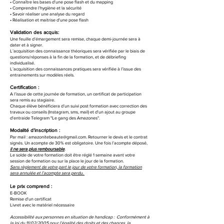
• Connaître les bases d'une pose flash et du mapping
• Comprendre l’hygiène et la sécurité
• Savoir réaliser une analyse du regard
• Réalisation et maitrise d'une pose flash
Validation des acquis:
Une feuille d’émargement sera remise, chaque demi-journée sera à
dater et à signer.
L’acquisition des connaissance théoriques sera vérifiée par le biais de
questions/réponses à la fin de la formation, et de
débriefing
individualisé.
L’acquisition des connaissances pratiques sera vérifiée à l’issue des
entrainements sur modèles réels.
Certification :
A l’issue de cette journée de formation, un certificat de participation
sera remis au stagiaire.
Chaque élève bénéficiera d’un suivi post formation avec correction des
travaux ou conseils (Instagram, sms, mail) et d'un a
jout au
groupe
d'entraide Telegram "Le gang des Amazones".
Modalité d’inscription :
Par mail :
amazonitebeaute@gmail.com
. Retourner le devis et le contrat
signés. Un acompte de 30% est obligatoire. Une fois l’acompte déposé,
il ne sera plus remboursable
.
Le solde de votre formation doit être réglé 1 semaine avant votre
session de formation ou sur la place le jour de la formation.
Sans règlement de votre part le jour de votre formation, la formation
sera annulée et l’acompte sera perdu.
Le prix comprend :
E-BOOK
Remise d'un certificat
Livret avec le matériel nécessaire
Accessibilité aux personnes en situation de handicap : Conformément à
la loi du 11/02/2005 pour l’égalité des droits et des chances, la