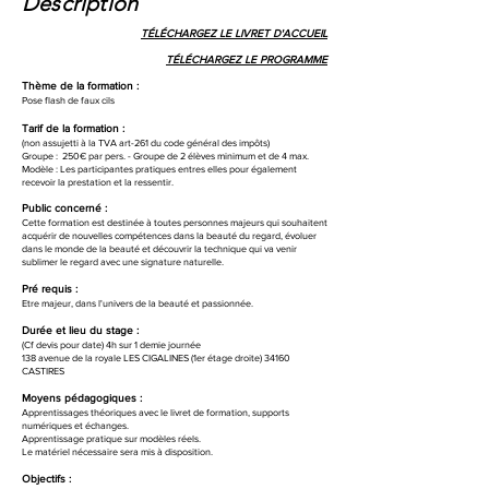
Description
TÉLÉCHARGEZ LE LIVRET D'ACCUEIL
TÉLÉCHARGEZ LE PROGRAMME
Thème de la formation :
Pose flash de faux cils
Tarif de la formation :
(non assujetti à la TVA art-261 du code général des impôts)
Groupe : 250€ par pers. - Groupe de 2 élèves minimum et de 4 max.
Modèle : Les participantes pratiques entres elles pour également
recevoir la prestation et la ressentir.
Public concerné :
Cette formation est destinée à toutes personnes majeurs qui souhaitent
acquérir de nouvelles compétences dans la beauté du regard, évoluer
dans le monde de la beauté et découvrir la technique qui va venir
sublimer le regard avec une signature naturelle.
Pré requis :
Etre majeur, dans l'univers de la beauté et passionnée.
Durée et lieu du stage :
(Cf devis pour date) 4h sur 1 demie journée
138 avenue de la royale LES CIGALINES (1er étage droite) 34160
CASTIRES
Moyens pédagogiques :
Apprentissages théoriques avec le livret de formation, supports
numériques et échanges.
Apprentissage pratique sur modèles réels.
Le matériel nécessaire sera mis à disposition.
Objectifs :