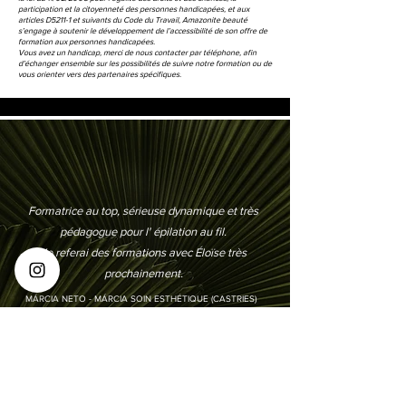
participation et la citoyenneté des personnes handicapées, et aux
articles D5211-1 et suivants du Code du Travail, Amazonite beauté
s’engage à soutenir le développement de l’accessibilité de son offre de
formation aux personnes handicapées.
Vous avez un handicap, merci de nous contacter par téléphone, afin
d’échanger ensemble sur les possibilités de suivre notre formation ou de
vous orienter vers des partenaires spécifiques.
Formatrice au top, sérieuse dynamique et très
pédagogue pour l' épilation au fil.
Je referai des formations avec Éloïse très
prochainement.
MÁRCIA NETO - MÁRCIA SOIN ESTHÉTIQUE (CASTRIES)