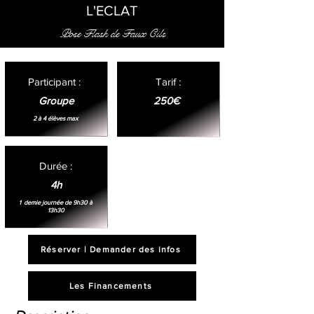
L'ECLAT
Pose Flash de Faux Cils
Participant :
Tar
if :
Groupe
250€
2 à 4 élèves max
Durée
:
4h
1 demie journée de 9h30 à
13h30
Réserver | Demander des infos
Les Financements