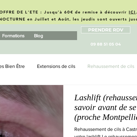
OFFRE DE L'ETE : Jusqu'à 60€ de remise à découvrir
ICI
NOCTURNE en Juillet et Août, les jeudis sont ouverts ju
PRENDRE RDV
Formations
Blog
09 88 51 05 04
es Bien Être
Extensions de cils
Rehaussement de cils
usiness
Revue produits & marques
Lashlift (rehaussem
savoir avant de se
(proche Montpelli
Rehaussement de cils à Castrie
votre lashlift Le rehaussement de cils, aussi appelé lashlift, est