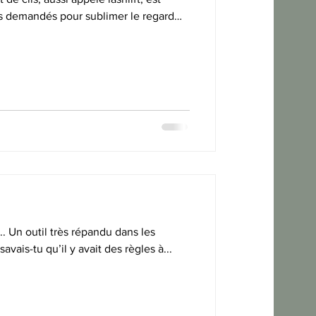
us demandés pour sublimer le regard
turel. Si vous êtes à Castries,
lages alentours, et que vous rêvez d’un
ra ni extensions, ce guide est fait
.. Un outil très répandu dans les
vais-tu qu’il y avait des règles à...