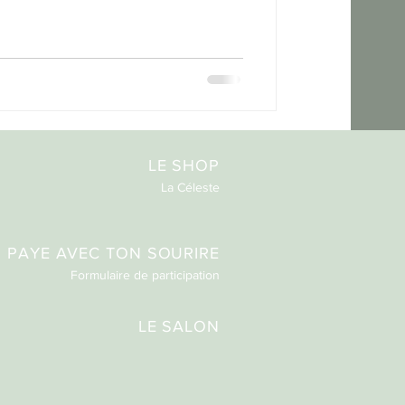
LE SHOP
La Céleste​
PAYE AVEC TON SOURIRE
Formulaire de participation
LE SALON