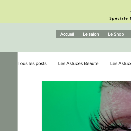
Spéciale 
Accueil
Le salon
Le Shop
Tous les posts
Les Astuces Beauté
Les Astuc
Microblading / Phishading
Amazonite
B