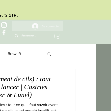
.
squ'à 21H.
Se connecter
Browlift
ent de cils) : tout
 lancer | Castries
er & Lunel)
s : tout ce qu’il faut savoir avant