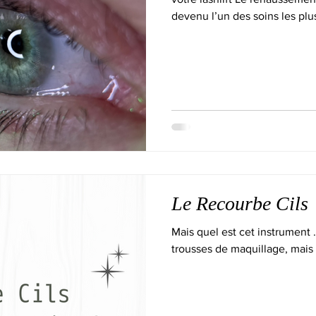
devenu l’un des soins les pl
tout en gardant un résultat na
Montpellier, Lunel ou les vil
regard plus ouvert sans masca
pour vous. Dans cet article, je vous explique tout : comment se
déroule un lashli
Le Recourbe Cils
Mais quel est cet instrument .
trousses de maquillage, mais sa