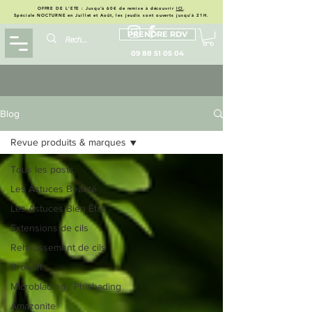
OFFRE DE L'ETE : Jusqu'à 60€ de remise à découvrir
ICI
.
Spéciale NOCTURNE en Juillet et Août, les jeudis sont ouverts jusqu'à 21H.
PRENDRE RDV
09 88 51 05 04
Blog
Revue produits & marques
Tous les posts
Les Astuces Beauté
Les Astuces Bien Être
Extensions de cils
Rehaussement de cils
Browlift
Microblading / Phishading
Amazonite