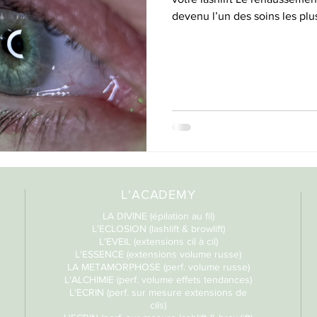
devenu l’un des soins les pl
tout en gardant un résultat na
Montpellier, Lunel ou les vil
regard plus ouvert sans masca
pour vous. Dans cet article, je vous explique tout : comment se
déroule un lashli
L'ACADEMY
LA DIVINE (épilation au fil)
L'ECLOSION (lashlift & browlift)
L'EVEIL (extensions cil à cil)
L'ESSENCE (extensions volume russe)
LA METAMORPHOSE (perf. volume russe)
L'ALCHIMIE (perf. volume effets tendances)
L'ECRIN (perf. sur mesure extensions de
cils)