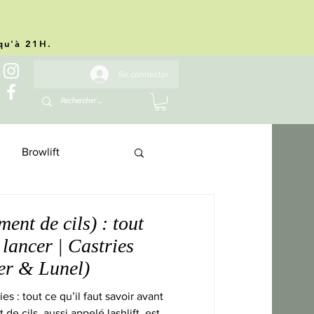
.
squ'à 21H.
Se connecter
Browlift
ent de cils) : tout
 lancer | Castries
er & Lunel)
s : tout ce qu’il faut savoir avant