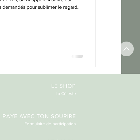
us demandés pour sublimer le regard
turel. Si vous êtes à Castries,
lages alentours, et que vous rêvez d’un
ra ni extensions, ce guide est fait
LE SHOP
La Céleste​
PAYE AVEC TON SOURIRE
Formulaire de participation