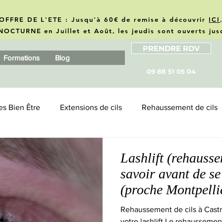
OFFRE DE L'ETE : Jusqu'à 60€ de remise à découvrir
ICI
NOCTURNE en Juillet et Août, les jeudis sont ouverts ju
PRENDRE RDV
Formations
Blog
09 88 51 05 04
es Bien Être
Extensions de cils
Rehaussement de cils
usiness
Revue produits & marques
Lashlift (rehaussem
savoir avant de se
(proche Montpelli
Rehaussement de cils à Castrie
votre lashlift Le rehaussement de cils, aussi appelé lashlift, est