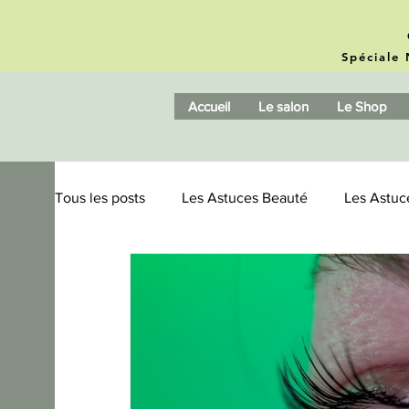
Spéciale 
Accueil
Le salon
Le Shop
Tous les posts
Les Astuces Beauté
Les Astuc
Microblading / Phishading
Amazonite
B