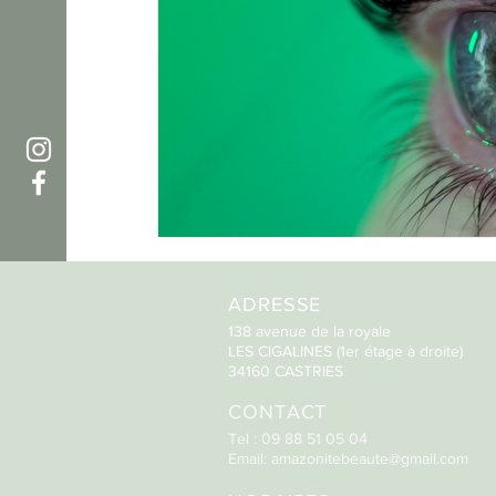
ADRESSE
138 avenue de la royale
LES CIGALINES (1er étage à droite)
34160 CASTRIES
CONTACT
Tel : 09 88 51 05 04
Email:
amazonitebeaute@gmail.com