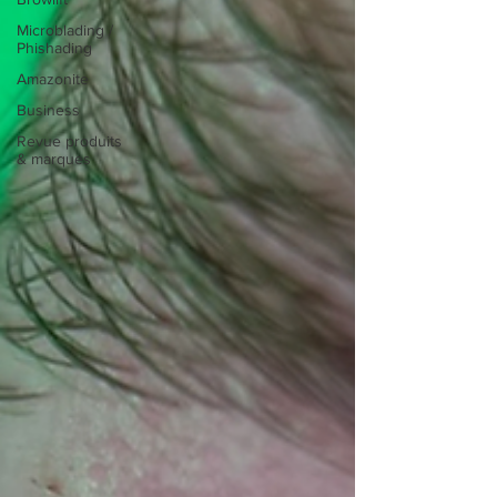
Microblading /
Phishading
Amazonite
Business
Revue produits
& marques