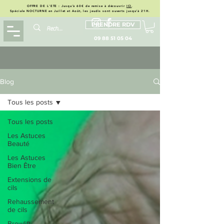
OFFRE DE L'ETE : Jusqu'à 60€ de remise à découvrir
ICI
.
Spéciale NOCTURNE en Juillet et Août, les jeudis sont ouverts jusqu'à 21H.
PRENDRE RDV
09 88 51 05 04
Blog
Tous les posts
Tous les posts
Les Astuces
Beauté
Les Astuces
Bien Être
Extensions de
cils
Rehaussement
de cils
Browlift