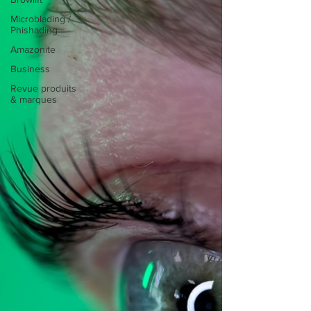
Microblading /
Phishading
Amazonite
Business
Revue produits
& marques