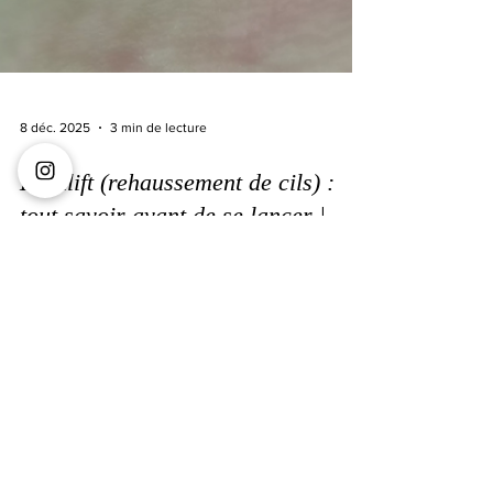
8 déc. 2025
3 min de lecture
Lashlift (rehaussement de cils) :
tout savoir avant de se lancer |
Castries (proche Montpellier &
Lunel)
Rehaussement de cils à Castries : tout ce qu’il faut
savoir avant votre lashlift Le rehaussement de cils,
aussi appelé lashlift, est devenu l’un des soins les
plus demandés pour sublimer le regard tout en
gardant un résultat naturel. Si vous êtes à Castries,
Montpellier, Lunel ou les villages alentours, et que