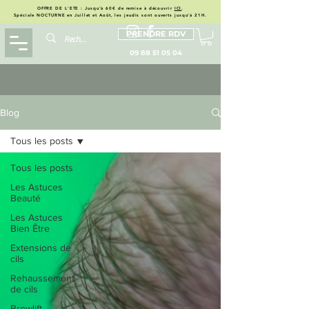
OFFRE DE L'ETE : Jusqu'à 60€ de remise à découvrir
ICI
.
Spéciale NOCTURNE en Juillet et Août, les jeudis sont ouverts jusqu'à 21H.
PRENDRE RDV
09 88 51 05 04
Blog
Tous les posts
Tous les posts
Les Astuces
Beauté
Les Astuces
Bien Être
Extensions de
cils
Rehaussement
de cils
Browlift