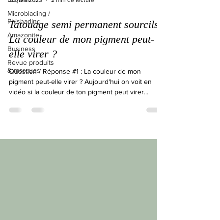
20 juin 2023
2 min de lecture
Microblading /
Phishading
Tatouage semi permanent sourcils -
Amazonite
La couleur de mon pigment peut-
Business
elle virer ?
Revue produits
& marques
Question / Réponse #1 : La couleur de mon
pigment peut-elle virer ? Aujourd'hui on voit en
vidéo si la couleur de ton pigment peut virer...