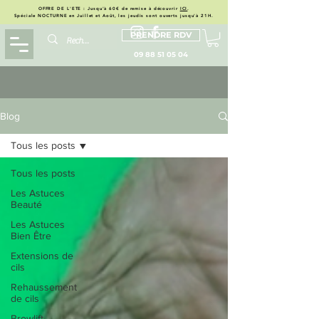
OFFRE DE L'ETE : Jusqu'à 60€ de remise à découvrir
ICI
.
Spéciale NOCTURNE en Juillet et Août, les jeudis sont ouverts jusqu'à 21H.
PRENDRE RDV
09 88 51 05 04
Blog
Tous les posts
Tous les posts
Les Astuces
Beauté
Les Astuces
Bien Être
Extensions de
cils
Rehaussement
de cils
Browlift