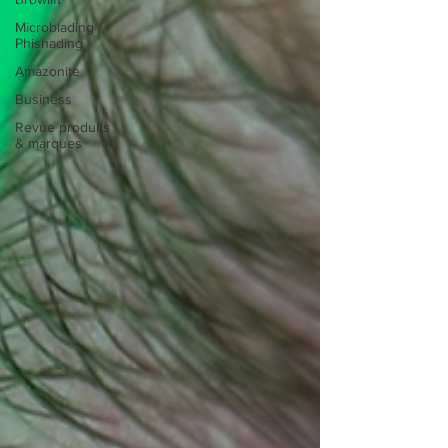
Microblading /
Phishading
Amazonite
Business
Revue produits
& marques