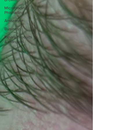
Microblading /
Phishading
Amazonite
Business
Revue produits
& marques