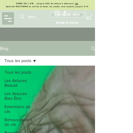
OFFRE DE L'ETE : Jusqu'à 60€ de remise à découvrir
ICI
.
Spéciale NOCTURNE en Juillet et Août, les jeudis sont ouverts jusqu'à 21H.
PRENDRE RDV
09 88 51 05 04
Blog
Tous les posts
Tous les posts
Les Astuces
Beauté
Les Astuces
Bien Être
Extensions de
cils
Rehaussement
de cils
Browlift